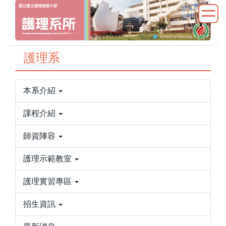
跳
到
主
要
護理系
內
容
區
本系介紹
課程介紹
師資陣容
護理示範教室
護理實習專區
招生資訊