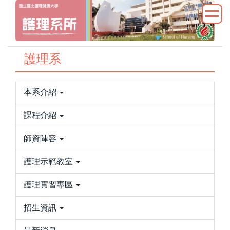
跳
到
主
要
護理系
內
容
區
本系介紹
課程介紹
師資陣容
護理示範教室
護理實習專區
招生資訊