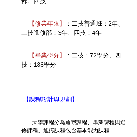
部、四技
【
修業年限
】
：
二技普通班：
2
年、
二技
進修部
：
3
年、
四技：
4
年
【
畢業學分
】
：
二技：
72
學分、
四
技：
138
學分
【課程設計與規劃】
大學課程分為通識課程、專業課程與選
修課程。通識課程包含基本能力課程