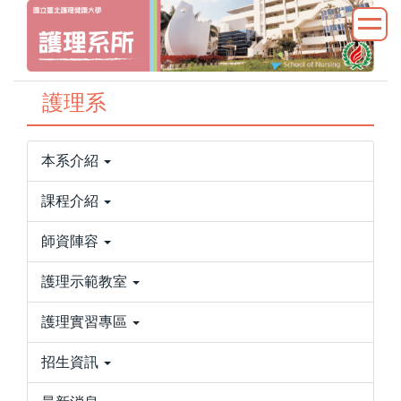
跳
到
主
要
護理系
內
容
區
本系介紹
課程介紹
師資陣容
護理示範教室
護理實習專區
招生資訊