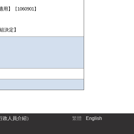
適用
】
【
1060901
】
組決定
】
行政人員介紹）
繁體
English