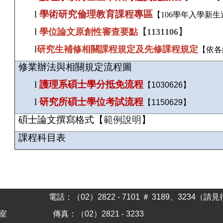
l
學術研究倫理教育課程專區
【
106學年入學新生
l
學位論文原創性審查要點
【1131106】
l
研究生補修相關課程規定及先修課程規定
【依各
修業辦法與相關規定流程圖
l
護理系碩士學分抵免流程
【
1030626
】
l
研究所碩士學位考試流程
【
1150629
】
碩士論文撰寫格式【
範例說明
】
課程科目表
2）2822 - 7101 ＃ 3189、3234（請見
辦公室 傳真：（02）2821 - 3233