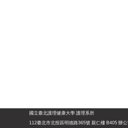
國立臺北護理健康大學 護理系所 電話：（0
112臺北市北投區明德路365號 親仁樓 B405 