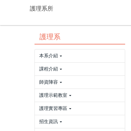
跳
護理系所
到
主
要
內
護理系
容
區
本系介紹
課程介紹
師資陣容
護理示範教室
護理實習專區
招生資訊