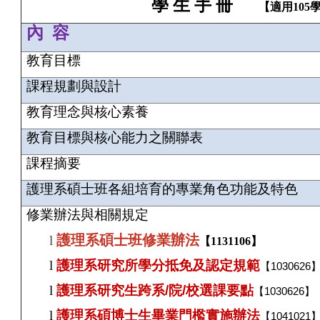
學 生 手 冊
【適用105
內 容
教育目標
課程規劃與設計
教育理念與核心素養
教育目標與核心能力之關聯表
課程摘要
護理系碩士班各組培育的專業角色功能及特色
修業辦法與相關規定
護理系碩士班修業辦法
l
【1131106】
l
護理系研究所學分抵免及認定規範
【
1030626
l
護理系研究生跨系
/
院
/
校選課要點
【
1030626
】
l
護理系碩博士生畢業門檻實施辦法
【
1041021