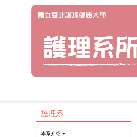
跳
到
主
要
內
容
區
護理系
本系介紹